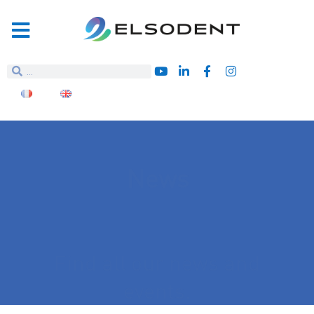
News
Find all our news and
events.