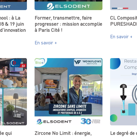
ol : à La
Former, transmettre, faire
CL Composit
18 & 19 juin
progresser : mission accomplie
PURESHAD
d’innovation
à Paris Cité !
En savoir +
En savoir +
ée qui
Zircone No Limit : énergie,
Le degré de 