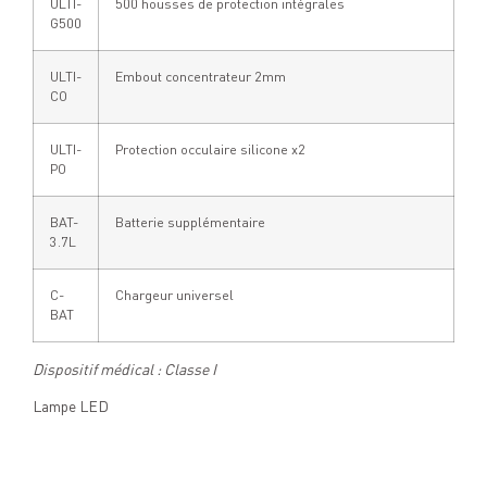
ULTI-
500 housses de protection intégrales
G500
ULTI-
Embout concentrateur 2mm
CO
ULTI-
Protection occulaire silicone x2
PO
BAT-
Batterie supplémentaire
3.7L
C-
Chargeur universel
BAT
Dispositif médical : Classe I
Lampe LED