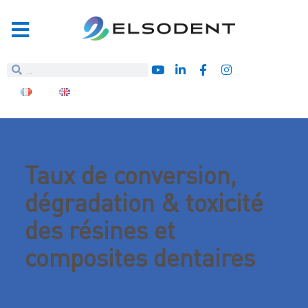
Taux de conversion,
dégradation & toxicité
des résines et
composites dentaires