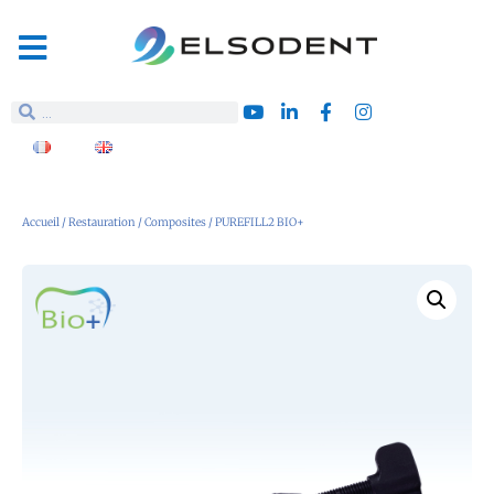
Accueil
/
Restauration
/
Composites
/ PUREFILL2 BIO+