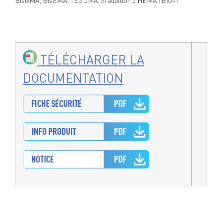
BisGMA, BisEMA, TEGDMA, ni addition d’HEMA |BIO+|
TÉLÉCHARGER LA
DOCUMENTATION